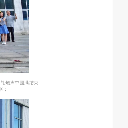
的礼炮声中圆满结束
张；